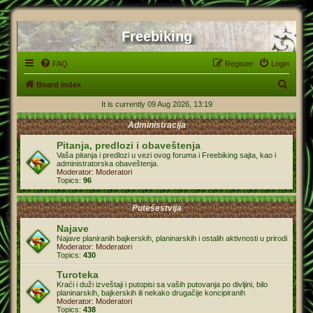
Freebiking
FAQ
Register
Login
S
Board index
e
It is currently 09 Aug 2026, 13:19
a
Administracija
r
Pitanja, predlozi i obaveštenja
c
Vaša pitanja i predlozi u vezi ovog foruma i Freebiking sajta, kao i
administratorska obaveštenja.
h
Moderator:
Moderatori
Topics:
96
Putešestvija
Najave
Najave planiranih bajkerskih, planinarskih i ostalih aktivnosti u prirodi
Moderator:
Moderatori
Topics:
430
Turoteka
Kraći i duži izveštaji i putopisi sa vaših putovanja po divljini, bilo
planinarskih, bajkerskih ili nekako drugačije koncipiranih
Moderator:
Moderatori
Topics:
438