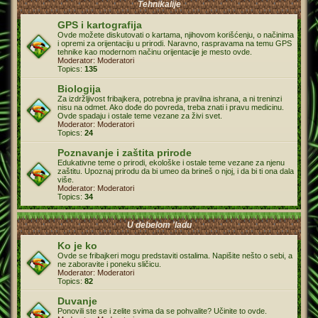
Tehnikalije
GPS i kartografija
Ovde možete diskutovati o kartama, njihovom korišćenju, o načinima
i opremi za orijentaciju u prirodi. Naravno, raspravama na temu GPS
tehnike kao modernom načinu orijentacije je mesto ovde.
Moderator:
Moderatori
Topics:
135
Biologija
Za izdržljivost fribajkera, potrebna je pravilna ishrana, a ni treninzi
nisu na odmet. Ako dođe do povreda, treba znati i pravu medicinu.
Ovde spadaju i ostale teme vezane za živi svet.
Moderator:
Moderatori
Topics:
24
Poznavanje i zaštita prirode
Edukativne teme o prirodi, ekološke i ostale teme vezane za njenu
zaštitu. Upoznaj prirodu da bi umeo da brineš o njoj, i da bi ti ona dala
više.
Moderator:
Moderatori
Topics:
34
U debelom 'ladu
Ko je ko
Ovde se fribajkeri mogu predstaviti ostalima. Napišite nešto o sebi, a
ne zaboravite i poneku sličicu.
Moderator:
Moderatori
Topics:
82
Duvanje
Ponovili ste se i zelite svima da se pohvalite? Učinite to ovde.