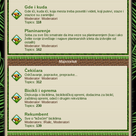
Gde i kuda
Gde ići, kuda ići, koja mesta treba posetiti i videti, koji putevi, staze i
stazice su zanimljivi
Moderator:
Moderatori
Topics:
118
Planinarenje
Soba za sve što smatrate da ima veze sa planinarenjem (kao i ako
želite svoje izveštaje i najave planinarskih izleta da izdvojite od
ostalih)
Moderator:
Moderatori
Topics:
162
Majstorluk
Čekićara
Održavanje, popravke, prepravke...
Moderator:
Moderatori
Topics:
312
Bicikli i oprema
Diskusija o biciklima, biciklističkoj opremi, dodacima za bicikl,
zaštitnoj opremi, odeći i drugim rekvizitima
Moderator:
Moderatori
Topics:
230
Rekumbent
Sve o "ležećim" biciklima
Moderators:
IRalic
,
Moderatori
Topics:
139