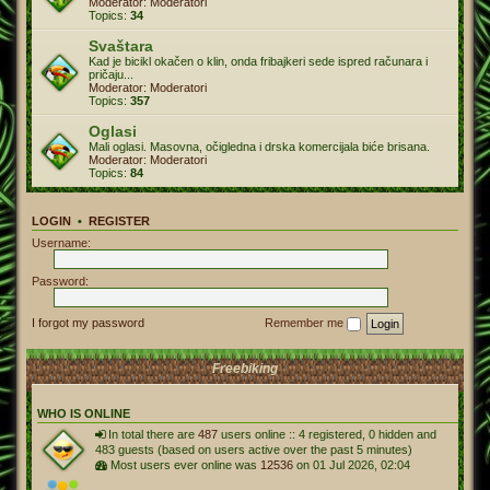
Moderator:
Moderatori
Topics:
34
Svaštara
Kad je bicikl okačen o klin, onda fribajkeri sede ispred računara i
pričaju...
Moderator:
Moderatori
Topics:
357
Oglasi
Mali oglasi. Masovna, očigledna i drska komercijala biće brisana.
Moderator:
Moderatori
Topics:
84
LOGIN
•
REGISTER
Username:
Password:
I forgot my password
Remember me
Freebiking
WHO IS ONLINE
In total there are
487
users online :: 4 registered, 0 hidden and
483 guests (based on users active over the past 5 minutes)
Most users ever online was
12536
on 01 Jul 2026, 02:04