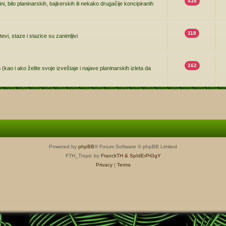
438
jini, bilo planinarskih, bajkerskih ili nekako drugačije koncipiranih
118
utevi, staze i stazice su zanimljivi
162
ao i ako želite svoje izveštaje i najave planinarskih izleta da
Powered by
phpBB
® Forum Software © phpBB Limited
FTH_Tropic by
FranckTH
& SpIdErPiGgY
Privacy
|
Terms