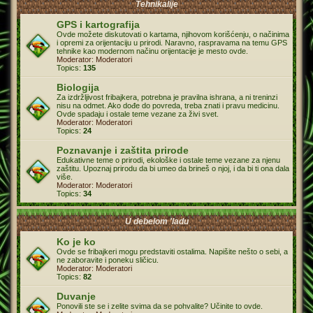
Tehnikalije
GPS i kartografija
Ovde možete diskutovati o kartama, njihovom korišćenju, o načinima
i opremi za orijentaciju u prirodi. Naravno, raspravama na temu GPS
tehnike kao modernom načinu orijentacije je mesto ovde.
Moderator:
Moderatori
Topics:
135
Biologija
Za izdržljivost fribajkera, potrebna je pravilna ishrana, a ni treninzi
nisu na odmet. Ako dođe do povreda, treba znati i pravu medicinu.
Ovde spadaju i ostale teme vezane za živi svet.
Moderator:
Moderatori
Topics:
24
Poznavanje i zaštita prirode
Edukativne teme o prirodi, ekološke i ostale teme vezane za njenu
zaštitu. Upoznaj prirodu da bi umeo da brineš o njoj, i da bi ti ona dala
više.
Moderator:
Moderatori
Topics:
34
U debelom 'ladu
Ko je ko
Ovde se fribajkeri mogu predstaviti ostalima. Napišite nešto o sebi, a
ne zaboravite i poneku sličicu.
Moderator:
Moderatori
Topics:
82
Duvanje
Ponovili ste se i zelite svima da se pohvalite? Učinite to ovde.