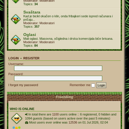
Moderator:
Moderatori
Topics:
34
Svaštara
Kad je bicikl okačen o klin, onda fribajkeri sede ispred računara i
pričaju...
Moderator:
Moderatori
Topics:
357
Oglasi
Mali oglasi. Masovna, očigledna i drska komercijala biće brisana.
Moderator:
Moderatori
Topics:
84
LOGIN
•
REGISTER
Username:
Password:
I forgot my password
Remember me
Freebiking
WHO IS ONLINE
In total there are
1100
users online :: 6 registered, 0 hidden and
1094 guests (based on users active over the past 5 minutes)
Most users ever online was
12536
on 01 Jul 2026, 02:04