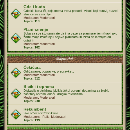
Gde i kuda
Gde ići, kuda ići, koja mesta treba posetiti i videti, koji putevi, staze i
stazice su zanimljivi
Moderator:
Moderatori
Topics:
118
Planinarenje
Soba za sve što smatrate da ima veze sa planinarenjem (kao i ako
želite svoje izveštaje i najave planinarskih izleta da izdvojite od
ostalih)
Moderator:
Moderatori
Topics:
162
Majstorluk
Čekićara
Održavanje, popravke, prepravke...
Moderator:
Moderatori
Topics:
312
Bicikli i oprema
Diskusija o biciklima, biciklističkoj opremi, dodacima za bicikl,
zaštitnoj opremi, odeći i drugim rekvizitima
Moderator:
Moderatori
Topics:
230
Rekumbent
Sve o "ležećim" biciklima
Moderators:
IRalic
,
Moderatori
Topics:
139