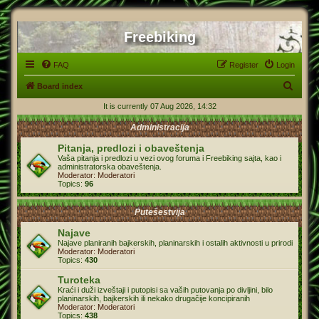
Freebiking
FAQ
Register
Login
S
Board index
e
It is currently 07 Aug 2026, 14:32
a
Administracija
r
Pitanja, predlozi i obaveštenja
c
Vaša pitanja i predlozi u vezi ovog foruma i Freebiking sajta, kao i
administratorska obaveštenja.
h
Moderator:
Moderatori
Topics:
96
Putešestvija
Najave
Najave planiranih bajkerskih, planinarskih i ostalih aktivnosti u prirodi
Moderator:
Moderatori
Topics:
430
Turoteka
Kraći i duži izveštaji i putopisi sa vaših putovanja po divljini, bilo
planinarskih, bajkerskih ili nekako drugačije koncipiranih
Moderator:
Moderatori
Topics:
438